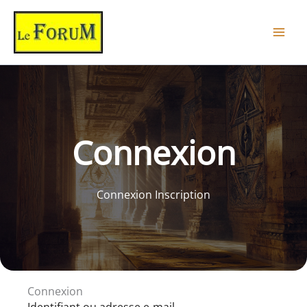
Aller
au
contenu
Connexion
Connexion Inscription
Connexion