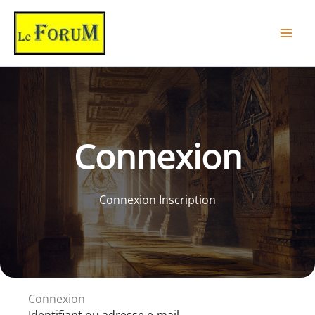
Aller
au
contenu
Connexion
Connexion Inscription
Connexion