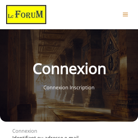
Aller
au
contenu
Connexion
Connexion Inscription
Connexion