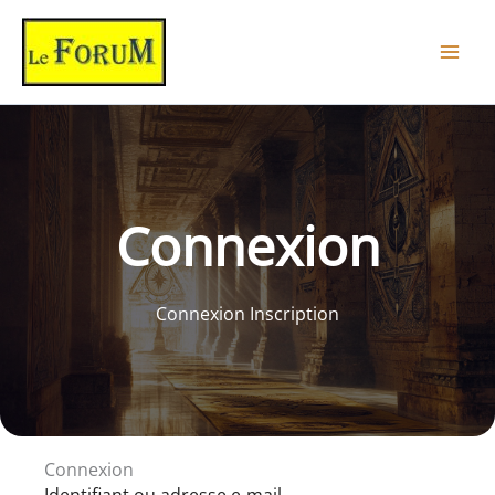
Aller
au
contenu
Connexion
Connexion Inscription
Connexion