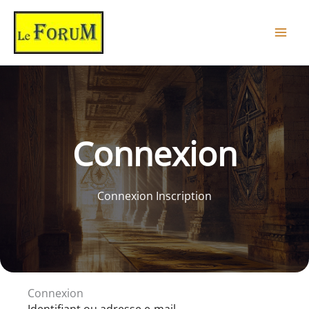
Aller
au
contenu
Connexion
Connexion Inscription
Connexion