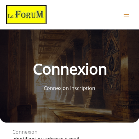
Aller
au
contenu
Connexion
Connexion Inscription
Connexion