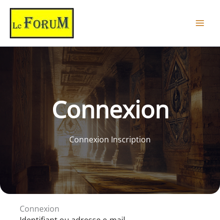
Aller
au
contenu
Connexion
Connexion Inscription
Connexion