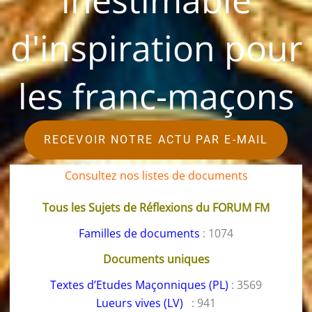
inestimable
d'inspiration pour
les franc-maçons
RECEVOIR NOTRE ACTU PAR E-MAIL
Consultez nos listes de documents
Tous les Sujets de Réflexions du FORUM FM
Familles de documents
: 1074
Documents uniques
Textes d’Etudes Maçonniques (PL)
: 3569
Lueurs vives (LV)
: 941