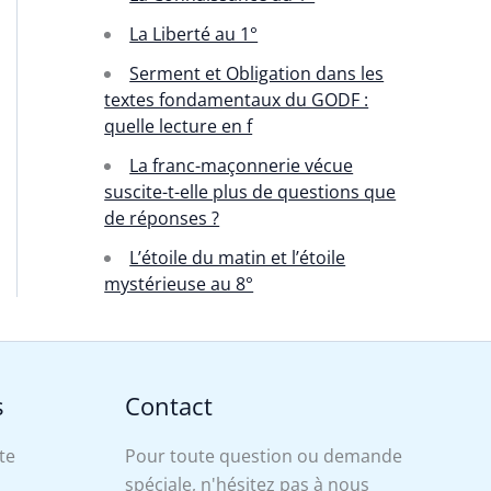
La Liberté au 1°
Serment et Obligation dans les
textes fondamentaux du GODF :
quelle lecture en f
La franc-maçonnerie vécue
suscite-t-elle plus de questions que
de réponses ?
L’étoile du matin et l’étoile
mystérieuse au 8°
s
Contact
te
Pour toute question ou demande
spéciale, n'hésitez pas à nous