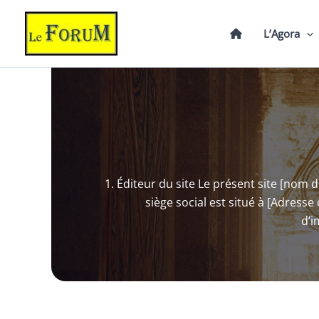
Aller
au
L’Agora
contenu
1. Éditeur du site Le présent site [nom d
siège social est situé à [Adres
d’i