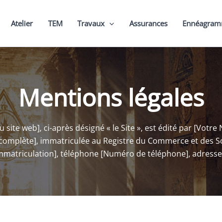
Atelier
TEM
Travaux
Assurances
Ennéagra
Mentions légales
u site web], ci-après désigné « le Site », est édité par [Votr
se complète], immatriculée au Registre du Commerce et des
mmatriculation], téléphone [Numéro de téléphone], adresse