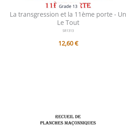
Grade 13
La transgression et la 11ème porte - Un
Le Tout
SR1313
12,60
€
Table des matières des documents contenus dans ce
Sujet de Réflexion : 1 - AF13...
Voir les détails