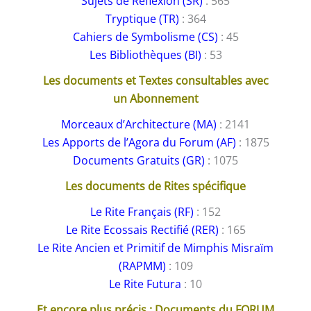
Sujets de Réflexion (SR)
: 565
Tryptique (TR)
: 364
Cahiers de Symbolisme (CS)
: 45
Les Bibliothèques (BI)
: 53
Les documents et Textes consultables avec
un Abonnement
Morceaux d’Architecture (MA)
: 2141
Les Apports de l’Agora du Forum (AF)
: 1875
Documents Gratuits (GR)
: 1075
Les documents de Rites spécifique
Le Rite Français (RF)
: 152
Le Rite Ecossais Rectifié (RER)
: 165
Le Rite Ancien et Primitif de Mimphis Misraïm
(RAPMM)
: 109
Le Rite Futura
: 10
Et encore plus précis : Documents du FORUM