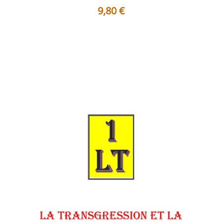
9,80
€
Table des matières Avertissement Planche - Historique
et Symbolique La tran...
Voir les détails