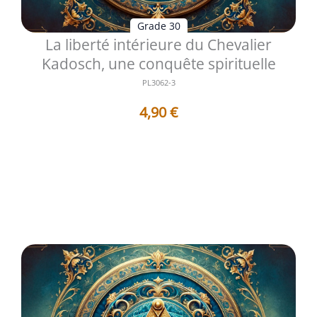
Grade 30
La liberté intérieure du Chevalier
Kadosch, une conquête spirituelle
PL3062-3
4,90
€
Au trentième degré de la tradition écossaise, le
Chevalier Kadosch se tient au p...
Voir les détails