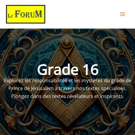
Aller
au
contenu
Grade 16
Explorez les responsabilités et les mystères du grade de
Prince de Jérusalem à travers nos textes spécialisés.
Plongez dans des textes révélateurs et inspirants.