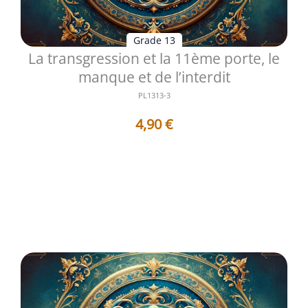
Grade 13
La transgression et la 11ème porte, le
manque et de l’interdit
PL1313-3
4,90
€
Le treizième degré du Rite Écossais Ancien et Accepté
ouvre un espace de méditat...
Voir les détails