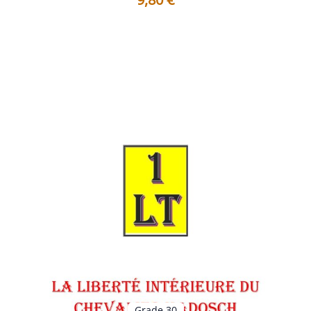
Table des matières Avertissement Planche - Historique
et Symbolique La libe...
Voir les détails
Grade 30