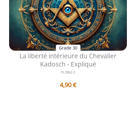
Grade 30
La liberté intérieure du Chevalier
Kadosch - Expliqué
PL3062-2
4,90
€
Les 8 Questions qui vont vous donner 8 Réponses
argumentées : - 1 . Que signifi...
Voir les détails