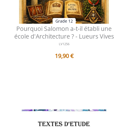
Grade 12
Pourquoi Salomon a-t-il établi une
école d'Architecture ? - Lueurs Vives
LV1256
19,90
€
Table des matières Préface Aux sources de la
transmission des bâtisseurs Comp...
Voir les détails