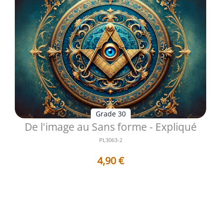
Grade 30
De l'image au Sans forme - Expliqué
PL3063-2
4,90
€
Les 8 Questions qui vont vous donner 8 Réponses
argumentées : - 1 . Pourquoi di...