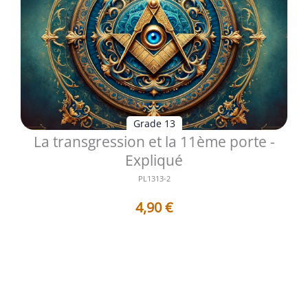
Grade 13
La transgression et la 11ème porte -
Expliqué
PL1313-2
4,90
€
Les 8 Questions qui vont vous donner 8 Réponses
argumentées : - 1 . Pourquoi le...
Voir les détails