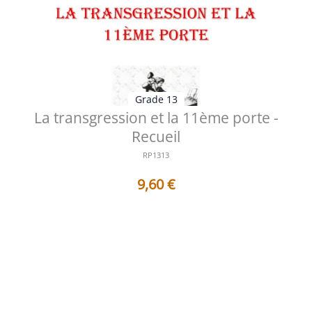
Grade 13
La transgression et la 11ème porte -
Recueil
RP1313
9,60
€
Table des matières 1 - La transgression et la 11ème
porte La porte cachée vers...
Voir les détails