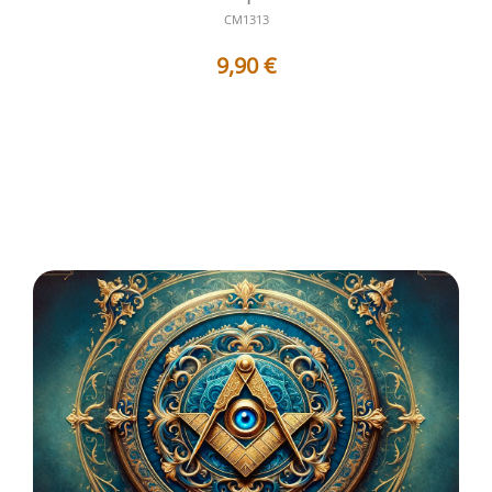
CM1313
9,90
€
Titres des Travaux contenus dans ce Corpus : 1 - AF1313
: La transgression et l...
Voir les détails