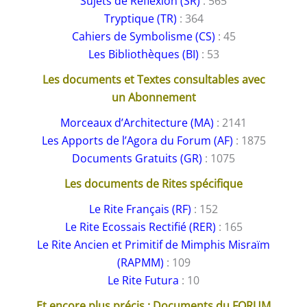
Sujets de Réflexion (SR)
: 565
Tryptique (TR)
: 364
Cahiers de Symbolisme (CS)
: 45
Les Bibliothèques (BI)
: 53
Les documents et Textes consultables avec
un Abonnement
Morceaux d’Architecture (MA)
: 2141
Les Apports de l’Agora du Forum (AF)
: 1875
Documents Gratuits (GR)
: 1075
Les documents de Rites spécifique
Le Rite Français (RF)
: 152
Le Rite Ecossais Rectifié (RER)
: 165
Le Rite Ancien et Primitif de Mimphis Misraïm
(RAPMM)
: 109
Le Rite Futura
: 10
Et encore plus précis : Documents du FORUM