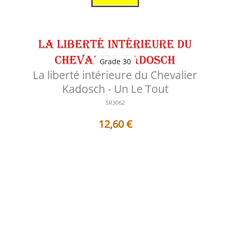
Grade 30
La liberté intérieure du Chevalier
Kadosch - Un Le Tout
SR3062
12,60
€
Table des matières des documents contenus dans ce
Sujet de Réflexion : 1 - AF30...
Voir les détails