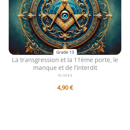
Grade 13
La transgression et la 11ème porte, le
manque et de l’interdit
PL1313-3
4,90
€
Le treizième degré du Rite Écossais Ancien et Accepté
ouvre un espace de méditat...
Voir les détails