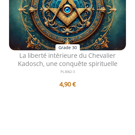
Grade 30
La liberté intérieure du Chevalier
Kadosch, une conquête spirituelle
PL3062-3
4,90
€
Au trentième degré de la tradition écossaise, le
Chevalier Kadosch se tient au p...
Voir les détails