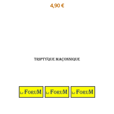
4,90
€
Le quatrième degré du Rite Écossais Ancien et Accepté
ouvre la série des hauts g...
Voir les détails