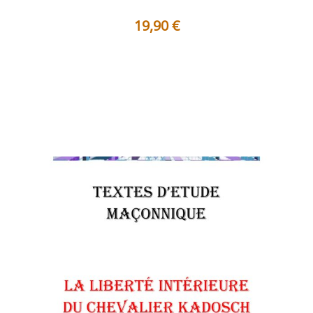
19,90
€
Table des matières Préface Le seuil invisible Cheminer
vers une liberté qui n...
Voir les détails