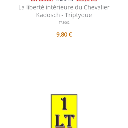
La liberté intérieure du Chevalier
Kadosch - Triptyque
TR3062
9,80
€
Table des matières Avertissement Planche - Historique
et Symbolique La libe...
Voir les détails