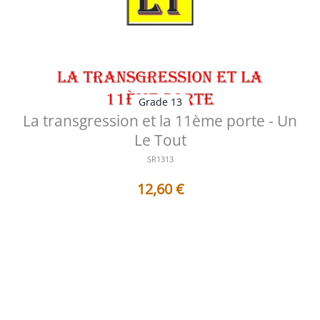
Grade 13
La transgression et la 11ème porte - Un
Le Tout
SR1313
12,60
€
Table des matières des documents contenus dans ce
Sujet de Réflexion : 1 - AF13...
Voir les détails