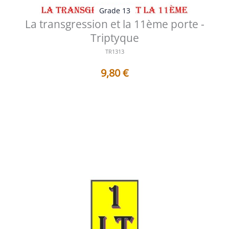
Grade 13
La transgression et la 11ème porte -
Triptyque
TR1313
9,80
€
Table des matières Avertissement Planche - Historique
et Symbolique La tran...
Voir les détails