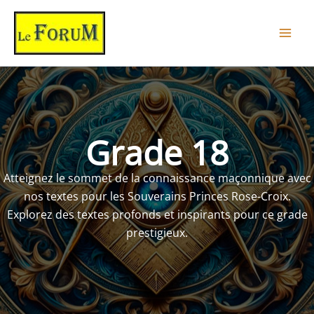
Aller
au
contenu
Grade 18
Atteignez le sommet de la connaissance maçonnique avec
nos textes pour les Souverains Princes Rose-Croix.
Explorez des textes profonds et inspirants pour ce grade
prestigieux.