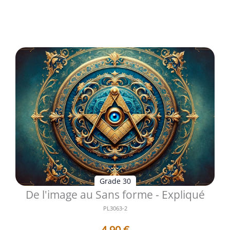
: De l'image au Sans fo...
Voir les détails
Grade 30
De l'image au Sans forme - Expliqué
PL3063-2
4,90
€