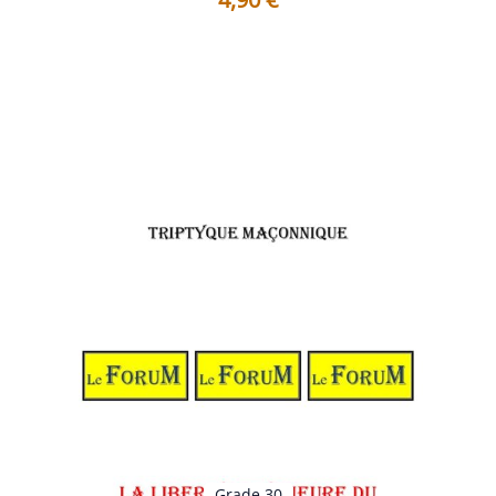
Les 8 Questions qui vont vous donner 8 Réponses
argumentées : - 1 . Pourquoi di...
Voir les détails
Grade 30