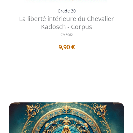
Grade 30
La liberté intérieure du Chevalier
Kadosch - Corpus
CM3062
9,90
€
Titres des Travaux contenus dans ce Corpus : 1 - AF3062
: La liberté intérieure...
Voir les détails