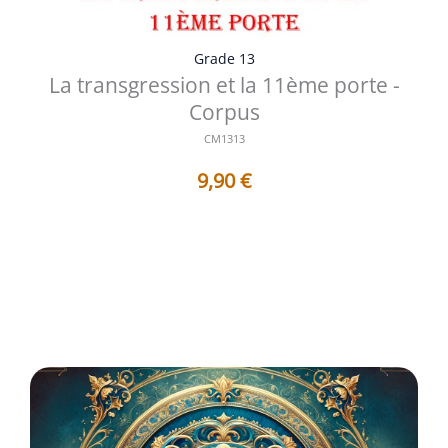
Grade 13
La transgression et la 11ème porte -
Corpus
CM1313
9,90
€
Titres des Travaux contenus dans ce Corpus : 1 - AF1313
: La transgression et l...
Voir les détails