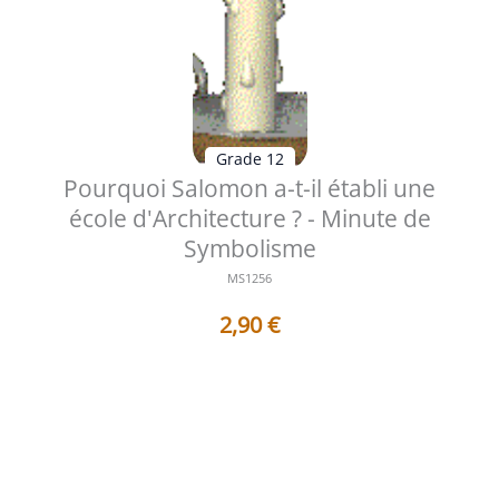
Grade 12
Pourquoi Salomon a-t-il établi une
école d'Architecture ? - Minute de
Symbolisme
MS1256
2,90
€
Au douzième degré du Rite Écossais Ancien et Accepté,
la fondation de l'École d'...
Voir les détails