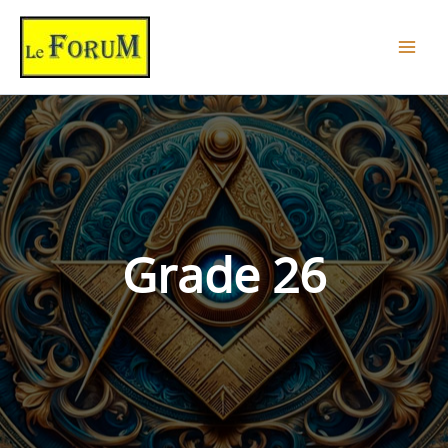
Aller
au
contenu
Grade 26