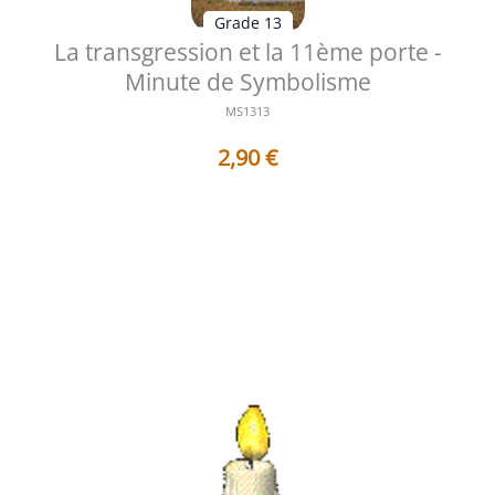
Grade 13
La transgression et la 11ème porte -
Minute de Symbolisme
MS1313
2,90
€
Parmi les nombreux symboles qui jalonnent le parcours
du treizième degré du Rite...
Voir les détails