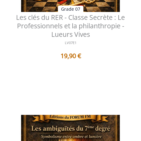
Grade 07
Les clés du RER - Classe Secrète : Le
Professionnels et la philanthropie -
Lueurs Vives
LV07E1
19,90
€
Table des matières Préface Aux confins de
l'engagement initiatique et de la ch...
Voir les détails