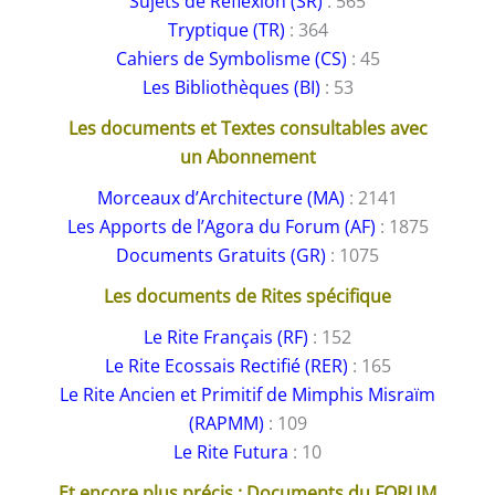
Sujets de Réflexion (SR)
: 565
Tryptique (TR)
: 364
Cahiers de Symbolisme (CS)
: 45
Les Bibliothèques (BI)
: 53
Les documents et Textes consultables avec
un Abonnement
Morceaux d’Architecture (MA)
: 2141
Les Apports de l’Agora du Forum (AF)
: 1875
Documents Gratuits (GR)
: 1075
Les documents de Rites spécifique
Le Rite Français (RF)
: 152
Le Rite Ecossais Rectifié (RER)
: 165
Le Rite Ancien et Primitif de Mimphis Misraïm
(RAPMM)
: 109
Le Rite Futura
: 10
Et encore plus précis : Documents du FORUM