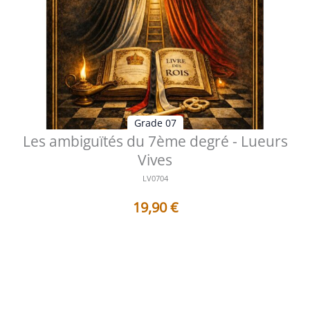
Grade 07
Les ambiguïtés du 7ème degré - Lueurs
Vives
LV0704
19,90
€
Table des matières Préface Cheminer au cœur d'une
ambiguïté initiatique Pourq...
Voir les détails