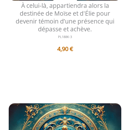
À celui-là, appartiendra alors la
destinée de Moïse et d'Élie pour
devenir témoin d’une présence qui
dépasse et achève.
PL188K-3
4,90
€
Au 18e degré du Rite Écossais Ancien et Accepté, l’esprit
est placé devant une p...
Voir les détails