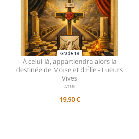
Grade 18
À celui-là, appartiendra alors la
destinée de Moïse et d'Élie - Lueurs
Vives
LV188K
19,90
€
Table des matières Préface Les Héritiers de la Nuée
Lorsque le Verbe conduit ...