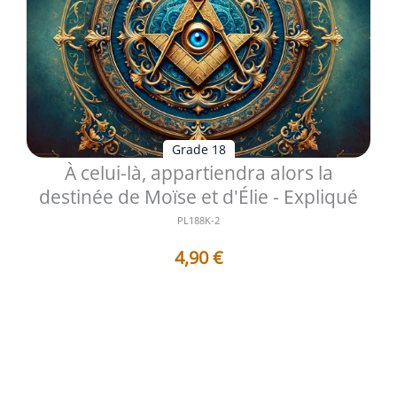
Grade 18
À celui-là, appartiendra alors la
destinée de Moïse et d'Élie - Expliqué
PL188K-2
4,90
€
Les 8 Questions qui vont vous donner 8 Réponses
argumentées : - 1 . Pourquoi le...
Voir les détails