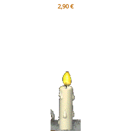
2,90
€
Au trentième degré du Rite Écossais Ancien et Accepté,
le passage de l’image au ...
Voir les détails