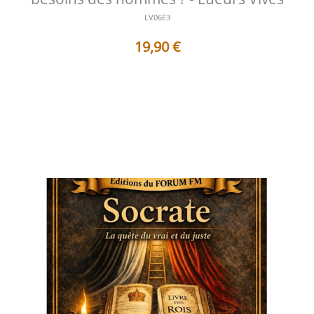
LV06E3
19,90
€
Table des matières Préface À la recherche de l'essentiel
Une démarche initiat...
Voir les détails