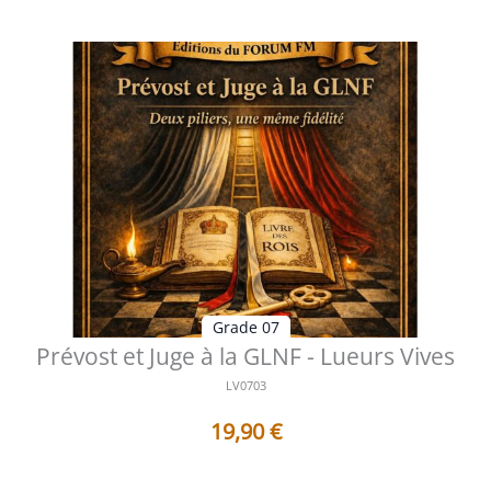
Grade 07
Prévost et Juge à la GLNF - Lueurs Vives
LV0703
19,90
€