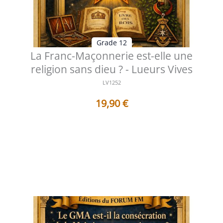
Grade 12
La Franc-Maçonnerie est-elle une
religion sans dieu ? - Lueurs Vives
LV1252
19,90
€
Table des matières Préface Le souffle d'une spiritualité
sans absolu Entre li...
Voir les détails