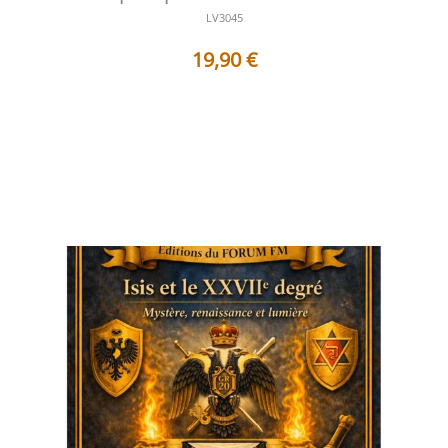
LV3045
19,90
€
Table des matières Préface L’Architecture visible et
invisible de l’Œuvre huma...
Voir les détails