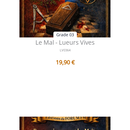
Grade 03
Le Mal - Lueurs Vives
LV0364
19,90
€
Table des matières Préface Au-delà de l’ombre,
comprendre le visage caché du M...
Voir les détails