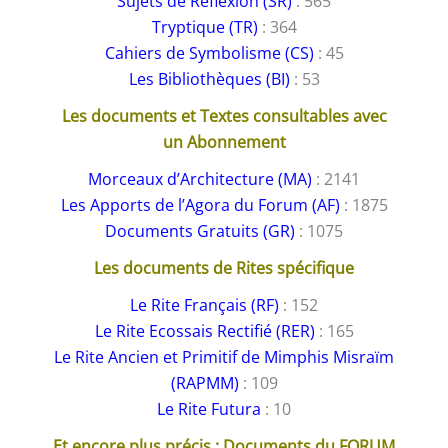
Sujets de Réflexion (SR)
: 565
Tryptique (TR)
: 364
Cahiers de Symbolisme (CS)
: 45
Les Bibliothèques (BI)
: 53
Les documents et Textes consultables avec
un Abonnement
Morceaux d’Architecture (MA)
: 2141
Les Apports de l’Agora du Forum (AF)
: 1875
Documents Gratuits (GR)
: 1075
Les documents de Rites spécifique
Le Rite Français (RF)
: 152
Le Rite Ecossais Rectifié (RER)
: 165
Le Rite Ancien et Primitif de Mimphis Misraïm
(RAPMM)
: 109
Le Rite Futura
: 10
Et encore plus précis : Documents du FORUM