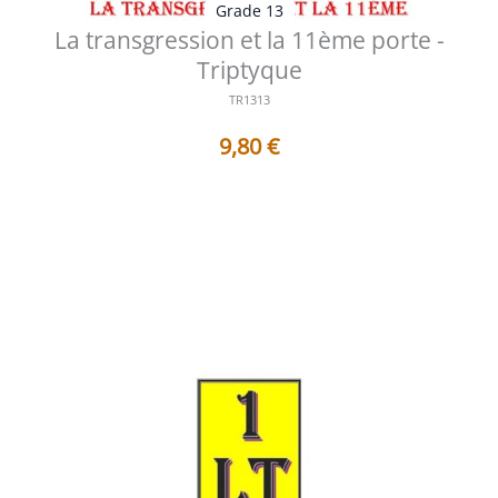
Grade 13
La transgression et la 11ème porte -
Triptyque
TR1313
9,80
€
Table des matières Avertissement Planche - Historique
et Symbolique La tran...
Voir les détails