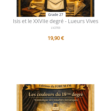
Grade 27
Isis et le XXVIIe degré - Lueurs Vives
LV2703
19,90
€
Table des matières Préface Le voile d’Isis et la lumière
du discernement intér...
Voir les détails