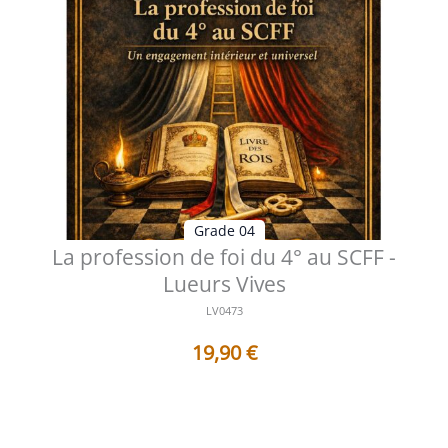
Grade 04
La profession de foi du 4° au SCFF -
Lueurs Vives
LV0473
19,90
€
Table des matières Préface L'engagement intérieur