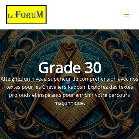
Aller
au
contenu
Grade 30
Atteignez un niveau supérieur de compréhension avec nos
textes pour les Chevaliers Kadosh. Explorez des textes
profonds et inspirants pour enrichir votre parcours
maçonnique.