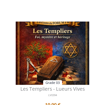
comme fondement d'une fidéli...
Voir les détails
Grade 03
Les Templiers - Lueurs Vives
LV0394
19,90
€