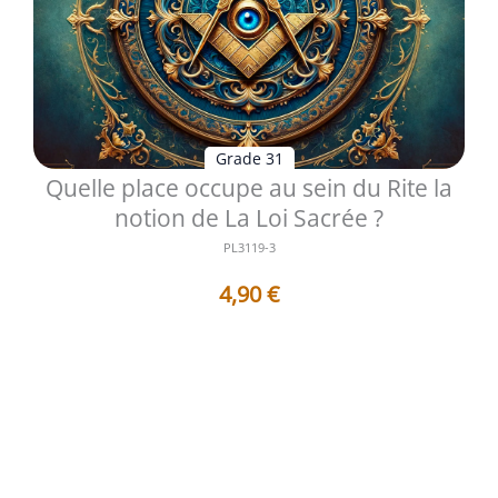
Grade 31
Quelle place occupe au sein du Rite la
notion de La Loi Sacrée ?
PL3119-3
4,90
€
Le 31e degré du Rite Écossais Ancien et Accepté occupe
une place singulière dans...
Voir les détails