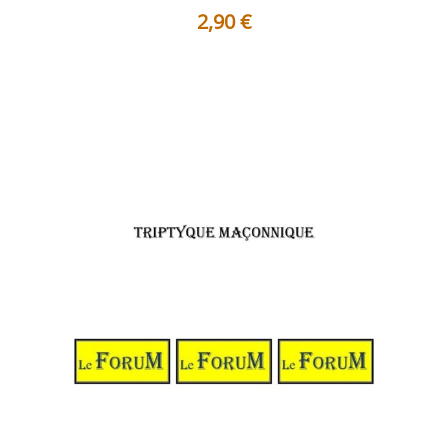
2,90
€
Du premier au dix-huitième degré, notre parcours
maçonnique peut être lu comme u...
Voir les détails