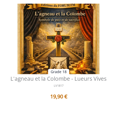
Grade 18
L'agneau et la Colombe - Lueurs Vives
LV1817
19,90
€