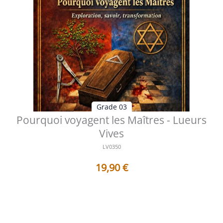
Grade 03
Pourquoi voyagent les Maîtres - Lueurs
Vives
LV0350
19,90
€
Table des matières Préface L’appel du chemin intérieur
Réflexions sur la marc...