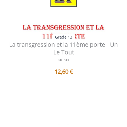
Grade 13
La transgression et la 11ème porte - Un
Le Tout
SR1313
12,60
€
Table des matières des documents contenus dans ce
Sujet de Réflexion : 1 - AF13...
Voir les détails