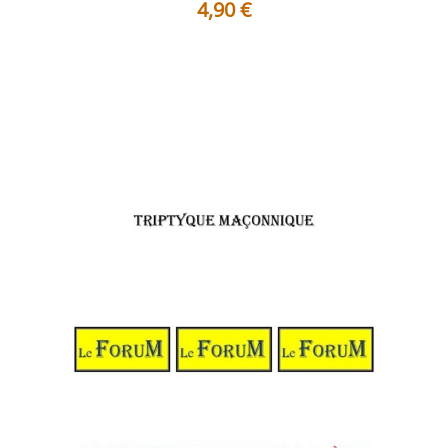
4,90
€
Le quatrième degré du Rite Écossais Ancien et Accepté
ouvre la série des hauts g...
Voir les détails