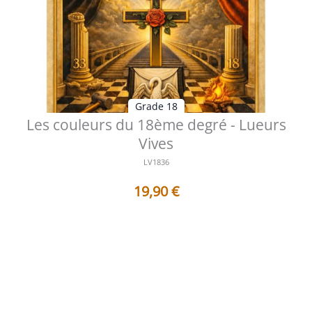
Grade 18
Les couleurs du 18ème degré - Lueurs
Vives
LV1836
19,90
€
Table des matières Préface La lumière intérieure
derrière les nuances symboliq...
Voir les détails