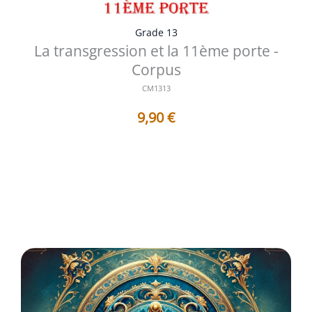
Grade 13
La transgression et la 11ème porte -
Corpus
CM1313
9,90
€
Titres des Travaux contenus dans ce Corpus : 1 - AF1313
: La transgression et l...
Voir les détails