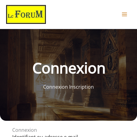
Aller
au
contenu
Connexion
Connexion Inscription
Connexion