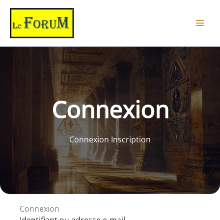
Aller
au
contenu
Connexion
Connexion Inscription
Connexion