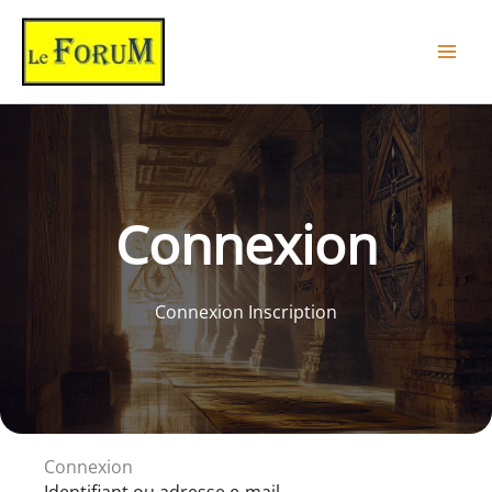
Aller
au
contenu
Connexion
Connexion Inscription
Connexion