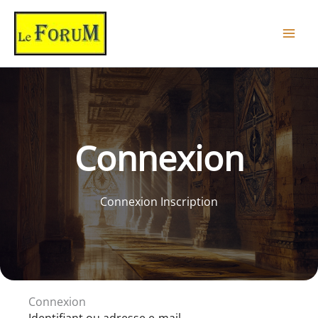
Aller
au
contenu
Connexion
Connexion Inscription
Connexion