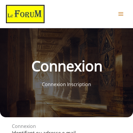
Aller
au
contenu
Connexion
Connexion Inscription
Connexion