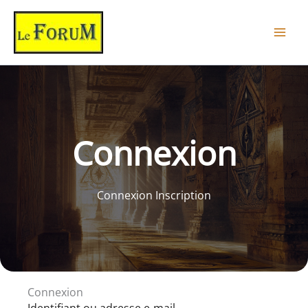
Aller
au
contenu
Connexion
Connexion Inscription
Connexion