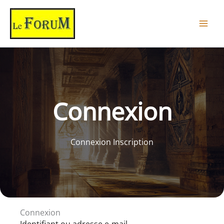
Aller
au
contenu
Connexion
Connexion Inscription
Connexion