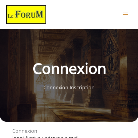
Aller
au
contenu
Connexion
Connexion Inscription
Connexion