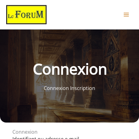
Aller
au
contenu
Connexion
Connexion Inscription
Connexion