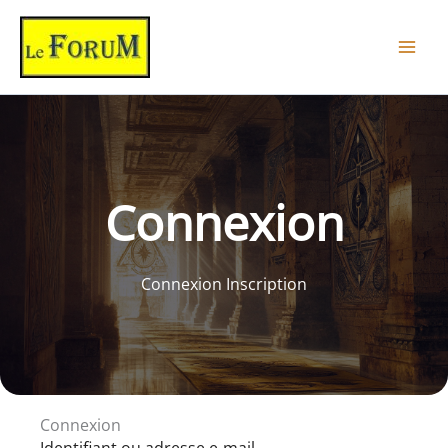
Aller
au
contenu
Connexion
Connexion Inscription
Connexion