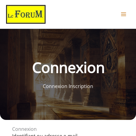
Aller
au
contenu
Connexion
Connexion Inscription
Connexion