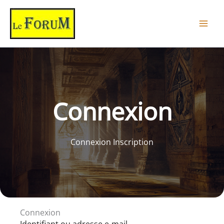
Aller
au
contenu
Connexion
Connexion Inscription
Connexion