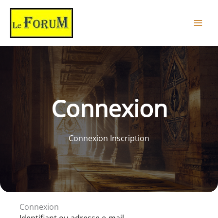
Aller
au
contenu
Connexion
Connexion Inscription
Connexion