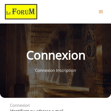
Aller
au
contenu
Connexion
Connexion Inscription
Connexion