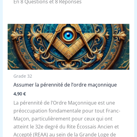
En 8 Questions et 8 Réponses
Grade 32
Assumer la pérennité de l’ordre maçonnique
4,90
€
La pérennité de l’Ordre Maçonnique est une
préoccupation fondamentale pour tout Franc-
Maçon, particulièrement pour ceux qui ont
atteint le 32e degré du Rite Écossais Ancien et
Accepté (REAA) au sein de la Grande Loge de