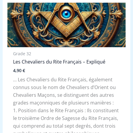
Grade 32
Les Chevaliers du Rite Français – Expliqué
4,90
€
… Les Chevaliers du Rite Français, également
connus sous le nom de Chevaliers d’Orient ou
Chevaliers Maçons, se distinguent des autres
grades maçonniques de plusieurs manières :
1. Position dans le Rite Français : Ils constituent
le troisième Ordre de Sagesse du Rite Français,
qui comprend au total sept degrés, dont trois