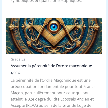
symboliques et quatre philosophiques.
Grade 32
Assumer la pérennité de l’ordre maçonnique
4,90
€
La pérennité de l’Ordre Maçonnique est une
préoccupation fondamentale pour tout Franc-
Maçon, particulièrement pour ceux qui ont
atteint le 32e degré du Rite Écossais Ancien et
Accepté (REAA) au sein de la Grande Loge de