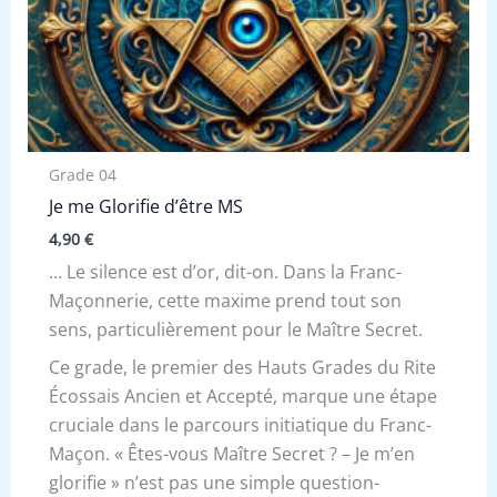
Grade 04
Je me Glorifie d’être MS
4,90
€
… Le silence est d’or, dit-on. Dans la Franc-
Maçonnerie, cette maxime prend tout son
sens, particulièrement pour le Maître Secret.
Ce grade, le premier des Hauts Grades du Rite
Écossais Ancien et Accepté, marque une étape
cruciale dans le parcours initiatique du Franc-
Maçon. « Êtes-vous Maître Secret ? – Je m’en
glorifie » n’est pas une simple question-