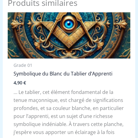
Produits similaires
Grade 01
Symbolique du Blanc du Tablier d’Apprenti
4,90
€
… Le tablier, cet élément fondamental de la
tenue maçonnique, est chargé de significations
profondes, et sa couleur blanche, en particulier
pour l’apprenti, est un sujet d’une richesse
symbolique indéniable. À travers cette planche,
j’espère vous apporter un éclairage à la fois