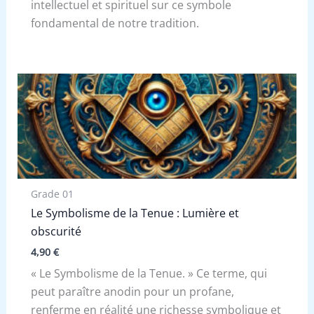
intellectuel et spirituel sur ce symbole
fondamental de notre tradition.
Grade 01
Le Symbolisme de la Tenue : Lumière et
obscurité
4,90
€
« Le Symbolisme de la Tenue. » Ce terme, qui
peut paraître anodin pour un profane,
renferme en réalité une richesse symbolique et