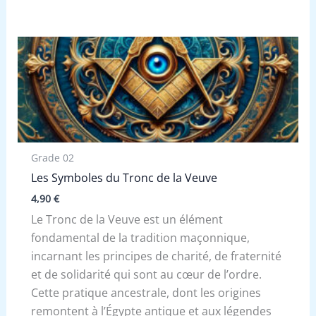
Grade 02
Les Symboles du Tronc de la Veuve
4,90
€
Le Tronc de la Veuve est un élément
fondamental de la tradition maçonnique,
incarnant les principes de charité, de fraternité
et de solidarité qui sont au cœur de l’ordre.
Cette pratique ancestrale, dont les origines
remontent à l’Égypte antique et aux légendes