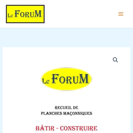
Aller
au
contenu
quantité
de
Bâtir
-
Construire
-
Recueil