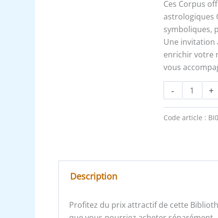
Ces Corpus off
astrologiques 
symboliques, p
Une invitation
enrichir votre 
vous accompa
-
+
Code article :
BI
Description
Profitez du prix attractif de cette Bibl
que vous pourriez acheter séparément.