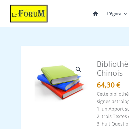
Aller
au
L’Agora
contenu
Biblioth
quantité
de
Chinois
Bibliothèque
64,30
€
des
Signes
Cette biblioth
Astrologiques
signes astrolo
Chinois
1. un Apport su
2. trois Texte
3. huit Quest