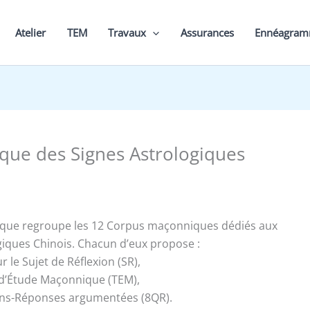
Atelier
TEM
Travaux
Assurances
Ennéagra
èque des Signes Astrologiques
èque regroupe les 12 Corpus maçonniques dédiés aux
giques Chinois. Chacun d’eux propose :
r le Sujet de Réflexion (SR),
s d’Étude Maçonnique (TEM),
ions-Réponses argumentées (8QR).