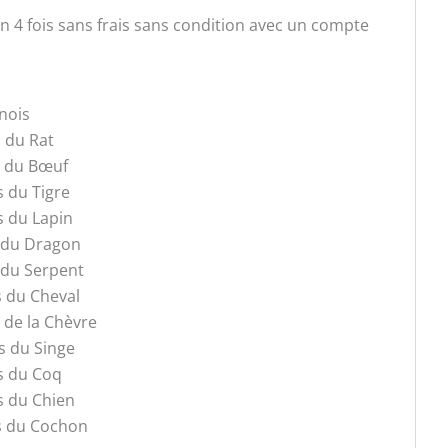
 en 4 fois sans frais sans condition avec un compte
nois
s du Rat
s du Bœuf
s du Tigre
s du Lapin
s du Dragon
 du Serpent
s du Cheval
 de la Chèvre
s du Singe
s du Coq
s du Chien
is du Cochon