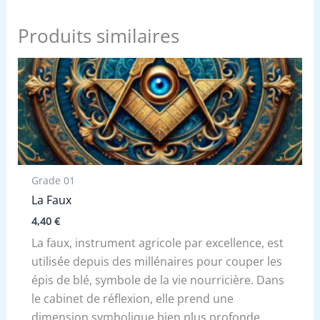
Produits similaires
Grade 01
La Faux
4,40
€
La faux, instrument agricole par excellence, est
utilisée depuis des millénaires pour couper les
épis de blé, symbole de la vie nourricière. Dans
le cabinet de réflexion, elle prend une
dimension symbolique bien plus profonde,