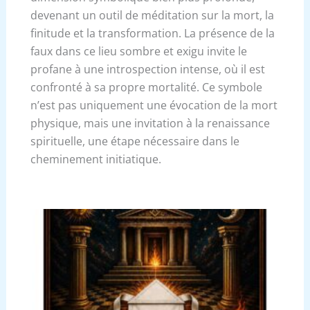
devenant un outil de méditation sur la mort, la
finitude et la transformation. La présence de la
faux dans ce lieu sombre et exigu invite le
profane à une introspection intense, où il est
confronté à sa propre mortalité. Ce symbole
n’est pas uniquement une évocation de la mort
physique, mais une invitation à la renaissance
spirituelle, une étape nécessaire dans le
cheminement initiatique.