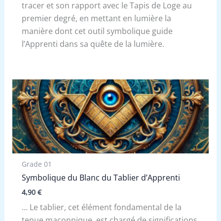
tracer et son rapport avec le Tapis de Loge au
premier degré, en mettant en lumière la
manière dont cet outil symbolique guide
l’Apprenti dans sa quête de la lumière.
Grade 01
Symbolique du Blanc du Tablier d’Apprenti
4,90
€
… Le tablier, cet élément fondamental de la
tenue maçonnique, est chargé de significations