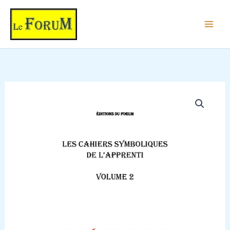
Aller
au
contenu
quantité
de
Cahier
de
Symbolisme
-
Apprenti
2/5
-
Les
Symboles