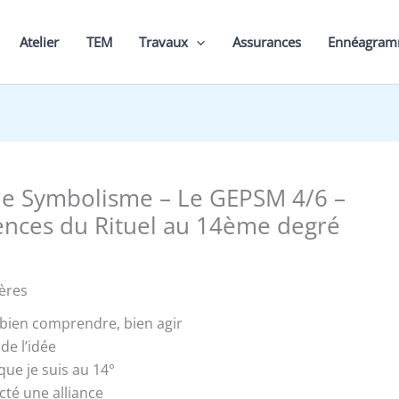
Atelier
TEM
Travaux
Assurances
Ennéagra
de Symbolisme – Le GEPSM 4/6 –
ences du Rituel au 14ème degré
ères
, bien comprendre, bien agir
de l’idée
 que je suis au 14°
acté une alliance