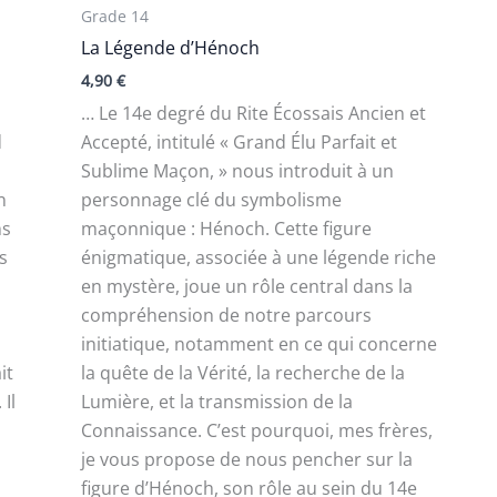
Grade 14
La Légende d’Hénoch
4,90
€
… Le 14e degré du Rite Écossais Ancien et
d
Accepté, intitulé « Grand Élu Parfait et
Sublime Maçon, » nous introduit à un
n
personnage clé du symbolisme
ns
maçonnique : Hénoch. Cette figure
es
énigmatique, associée à une légende riche
en mystère, joue un rôle central dans la
compréhension de notre parcours
initiatique, notamment en ce qui concerne
it
la quête de la Vérité, la recherche de la
Il
Lumière, et la transmission de la
Connaissance. C’est pourquoi, mes frères,
je vous propose de nous pencher sur la
figure d’Hénoch, son rôle au sein du 14e