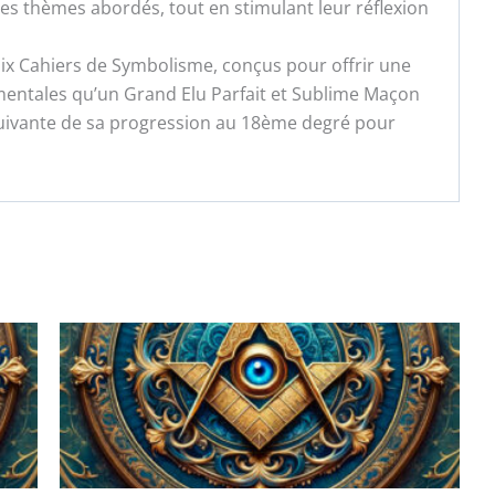
s thèmes abordés, tout en stimulant leur réflexion
Six Cahiers de Symbolisme, conçus pour offrir une
mentales qu’un Grand Elu Parfait et Sublime Maçon
 suivante de sa progression au 18ème degré pour