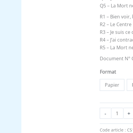
-
Q5 – La Mort n
Les
R1 – Bien voir
Sentences
R2 – Le Centre 
du
R3 – Je suis ce
Rituel
R4 – J’ai contr
au
R5 – La Mort n
14ème
degré
Document N° 
Format
Papier
-
+
Code article :
CS