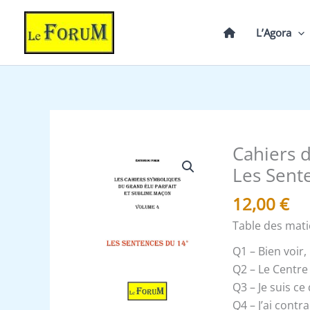
Aller
au
L’Agora
contenu
Cahiers 
quantité
de
Les Sent
Cahiers
12,00
€
de
Symbolisme
Table des mati
-
Q1 – Bien voir
Le
Q2 – Le Centre 
GEPSM
Q3 – Je suis ce
4/6
Q4 – J’ai contr