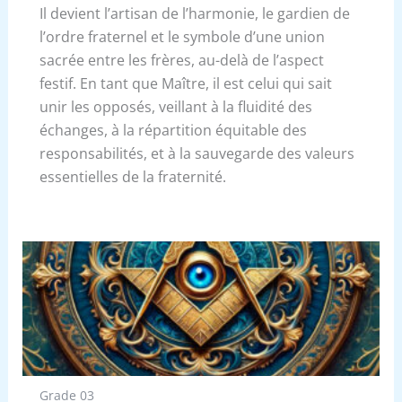
Il devient l’artisan de l’harmonie, le gardien de
l’ordre fraternel et le symbole d’une union
sacrée entre les frères, au-delà de l’aspect
festif. En tant que Maître, il est celui qui sait
unir les opposés, veillant à la fluidité des
échanges, à la répartition équitable des
responsabilités, et à la sauvegarde des valeurs
essentielles de la fraternité.
Grade 03