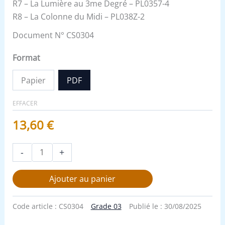
R7 – La Lumière au 3me Degré – PL0357-4
R8 – La Colonne du Midi – PL038Z-2
Document N° CS0304
Format
Papier
PDF
EFFACER
13,60
€
-
+
Ajouter au panier
Code article :
CS0304
Grade 03
Publié le :
30/08/2025