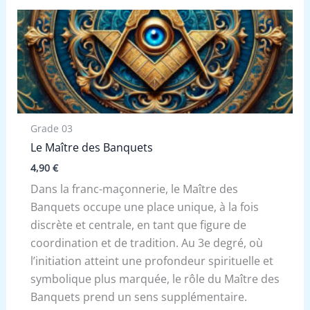
Grade 03
Le Maître des Banquets
4,90
€
Dans la franc-maçonnerie, le Maître des
Banquets occupe une place unique, à la fois
discrète et centrale, en tant que figure de
coordination et de tradition. Au 3e degré, où
l’initiation atteint une profondeur spirituelle et
symbolique plus marquée, le rôle du Maître des
Banquets prend un sens supplémentaire.