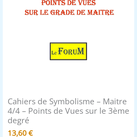
Vues
sur
le
3ème
degré
Cahiers de Symbolisme – Maitre
4/4 – Points de Vues sur le 3ème
degré
13,60
€