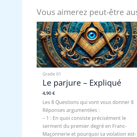
Vous aimerez peut-être au
Grade 01
Le parjure – Expliqué
4,90
€
Les 8 Questions qui vont vous donner 8
Réponses argumentées :
– 1 : En quoi consiste précisément le
serment du premier degré en Franc-
Maçonnerie et pourquoi sa violation est-