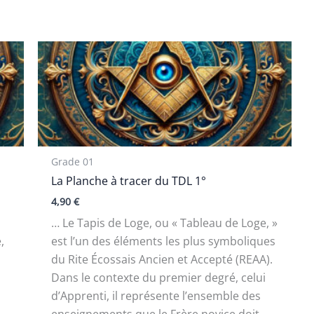
Grade 01
La Planche à tracer du TDL 1°
4,90
€
… Le Tapis de Loge, ou « Tableau de Loge, »
,
est l’un des éléments les plus symboliques
du Rite Écossais Ancien et Accepté (REAA).
Dans le contexte du premier degré, celui
d’Apprenti, il représente l’ensemble des
enseignements que le Frère novice doit