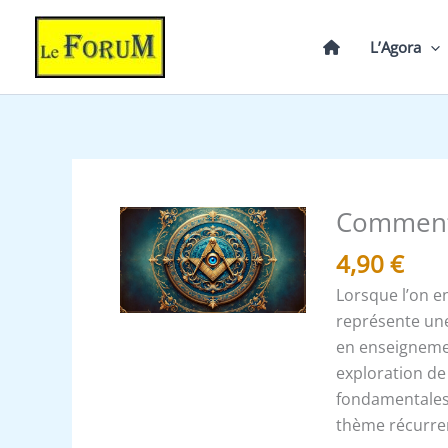
Aller
au
L’Agora
contenu
Comment 
quantité
de
4,90
€
Comment
Lorsque l’on e
éviter
représente une 
le
en enseignemen
parjure
exploration de
?
fondamentales 
thème récurrent