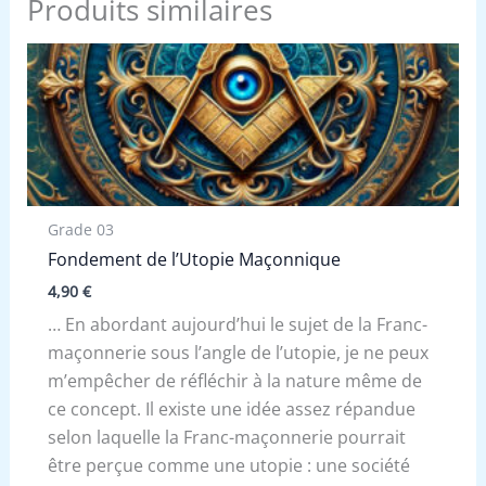
Produits similaires
Grade 03
Fondement de l’Utopie Maçonnique
4,90
€
… En abordant aujourd’hui le sujet de la Franc-
maçonnerie sous l’angle de l’utopie, je ne peux
m’empêcher de réfléchir à la nature même de
ce concept. Il existe une idée assez répandue
selon laquelle la Franc-maçonnerie pourrait
être perçue comme une utopie : une société