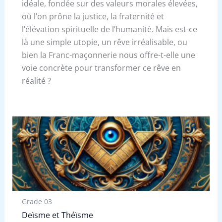
idéale, fondée sur des valeurs morales élevées,
où l’on prône la justice, la fraternité et
l’élévation spirituelle de l’humanité. Mais est-ce
là une simple utopie, un rêve irréalisable, ou
bien la Franc-maçonnerie nous offre-t-elle une
voie concrète pour transformer ce rêve en
réalité ?
Grade 03
Deïsme et Théïsme