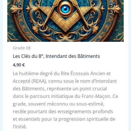
Grade 08
Les Clés du 8°, Intendant des Bâtiments
4,90
€
Le huitième degré du Rite Écossais Ancien et
Accepté (REAA), connu sous le nom d’Intendant
des Bâtiments, représente un point crucial
dans le parcours initiatique du Franc-Maçon. Ce
grade, souvent méconnu ou sous-estimé,
recèle pourtant des enseignements profonds
et essentiels pour la progression spirituelle de
l’initié.