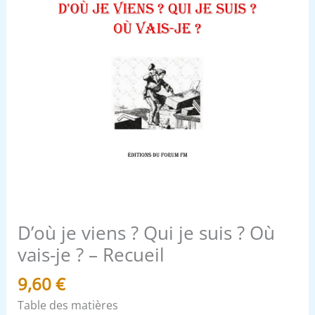
vais-
je
?
-
Recueil
D’où je viens ? Qui je suis ? Où
vais-je ? – Recueil
9,60
€
Table des matières