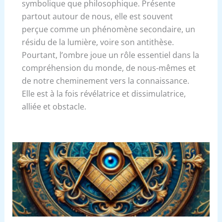
symbolique que philosophique. Présente
partout autour de nous, elle est souvent
perçue comme un phénomène secondaire, un
résidu de la lumière, voire son antithèse.
Pourtant, l’ombre joue un rôle essentiel dans la
compréhension du monde, de nous-mêmes et
de notre cheminement vers la connaissance.
Elle est à la fois révélatrice et dissimulatrice,
alliée et obstacle.