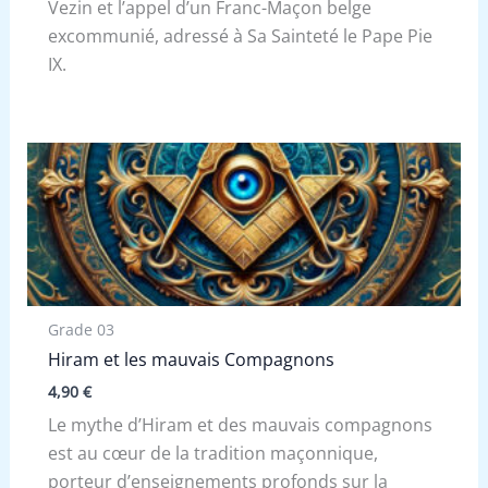
Vezin et l’appel d’un Franc-Maçon belge
excommunié, adressé à Sa Sainteté le Pape Pie
IX.
Grade 03
Hiram et les mauvais Compagnons
4,90
€
Le mythe d’Hiram et des mauvais compagnons
est au cœur de la tradition maçonnique,
porteur d’enseignements profonds sur la