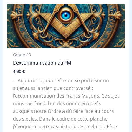
Grade 03
L’excommunication du FM
4,90
€
… Aujourd’hui, ma réflexion se porte sur un
sujet aussi ancien que controversé :
l’excommunication des Francs-Maçons. Ce sujet
nous ramène à l’un des nombreux défis
auxquels notre Ordre a dû faire face au cours
des siècles. Dans le cadre de cette planche,
j’évoquerai deux cas historiques : celui du Père