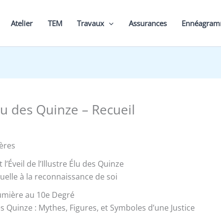
Atelier
TEM
Travaux
Assurances
Ennéagra
Elu des Quinze – Recueil
ères
 l’Éveil de l’Illustre Élu des Quinze
ituelle à la reconnaissance de soi
 Lumière au 10e Degré
des Quinze : Mythes, Figures, et Symboles d’une Justice