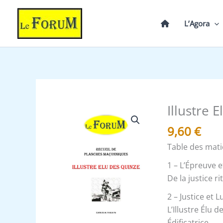
Aller
au
L’Agora
contenu
Illustre 
quantité
de
9,60
€
Illustre
Table des mati
Elu
des
1 – L’Épreuve et
Quinze
De la justice r
-
2 – Justice et
Recueil
L’Illustre Élu 
Édificatrice