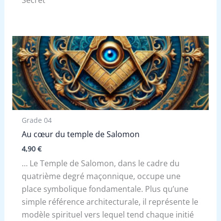
Secret
Grade 04
Au cœur du temple de Salomon
4,90
€
… Le Temple de Salomon, dans le cadre du
quatrième degré maçonnique, occupe une
place symbolique fondamentale. Plus qu’une
simple référence architecturale, il représente le
modèle spirituel vers lequel tend chaque initié