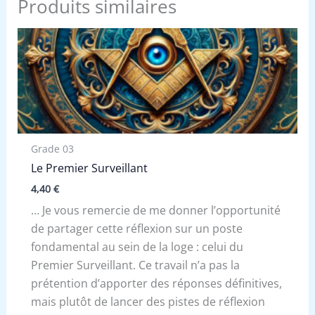
Produits similaires
Grade 03
Le Premier Surveillant
4,40
€
… Je vous remercie de me donner l’opportunité
de partager cette réflexion sur un poste
fondamental au sein de la loge : celui du
Premier Surveillant. Ce travail n’a pas la
prétention d’apporter des réponses définitives,
mais plutôt de lancer des pistes de réflexion