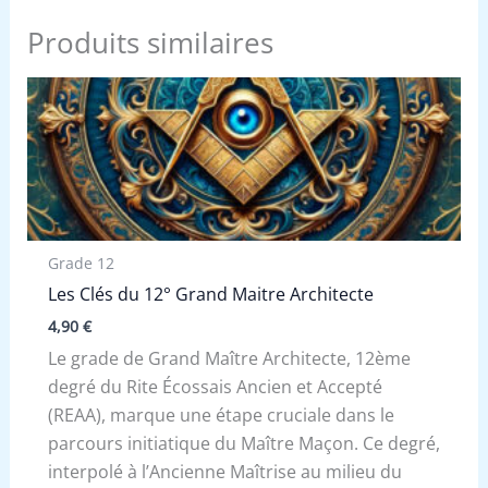
Produits similaires
Grade 12
Les Clés du 12° Grand Maitre Architecte
4,90
€
Le grade de Grand Maître Architecte, 12ème
degré du Rite Écossais Ancien et Accepté
(REAA), marque une étape cruciale dans le
parcours initiatique du Maître Maçon. Ce degré,
interpolé à l’Ancienne Maîtrise au milieu du