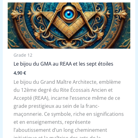
Grade 12
Le bijou du GMA au REAA et les sept étoiles
4,90
€
Le bijou du Grand Maître Architecte, emblème
du 12ème degré du Rite Écossais Ancien et
Accepté (REAA), incarne l’essence même de ce
grade prestigieux au sein de la franc-
maçonnerie. Ce symbole, riche en significations
et en enseignements, représente
l’aboutissement d’un long cheminement