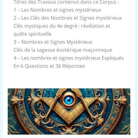
Titres des Travaux contenus dans ce Corpus :
1 – Les Nombres et signes mystérieux
2 – Les Clés des Nombres et Signes mystérieux
Clés mystiques du 4e degré : révélation et
quête spirituelle
3 – Nombres et Signes Mystérieux
Clés de la sagesse ésotérique maçonnique
4 – Les nombres et signes mystérieux Expliqués
En 6 Questions et 36 Réponses