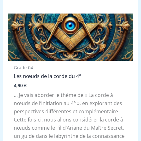
Grade 04
Les nœuds de la corde du 4°
4,90
€
… Je vais aborder le thème de « La corde à
nœuds de l’initiation au 4° », en explorant des
perspectives différentes et complémentaire.
Cette fois-ci, nous allons considérer la corde à
nœuds comme le Fil d’Ariane du Maître Secret,
un guide dans le labyrinthe de la connaissance