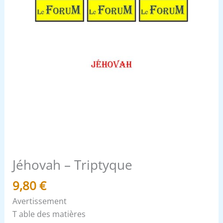
Jéhovah – Triptyque
9,80
€
Avertissement
T able des matières