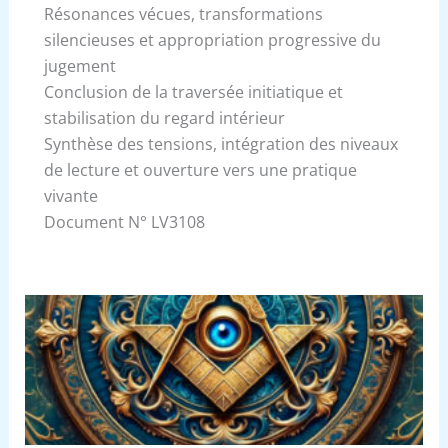
Résonances vécues, transformations
silencieuses et appropriation progressive du
jugement
Conclusion de la traversée initiatique et
stabilisation du regard intérieur
Synthèse des tensions, intégration des niveaux
de lecture et ouverture vers une pratique
vivante
Document N° LV3108